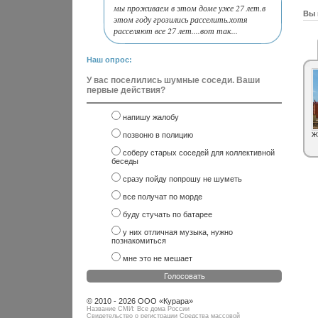
мы проживаем в этом доме уже 27 лет.в
Вы 
этом году грозились расселить.хотя
расселяют все 27 лет....вот так...
Наш опрос:
У вас поселились шумные соседи. Ваши
первые действия?
напишу жалобу
позвоню в полицию
Ж
соберу старых соседей для коллективной
беседы
сразу пойду попрошу не шуметь
все получат по морде
буду стучать по батарее
у них отличная музыка, нужно
познакомиться
мне это не мешает
Голосовать
© 2010 - 2026 ООО «Курара»
Название СМИ: Все дома России
Свидетельство о регистрации Средства массовой