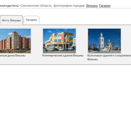
находитесь:
Смоленская область, фотографии городов:
Вязьма
,
Гагарин
Гагарин
Фото Вязьмы
илые дома Вязьмы
Коммерческие здания Вязьмы
Культовые здания и сооружени
Вязьмы