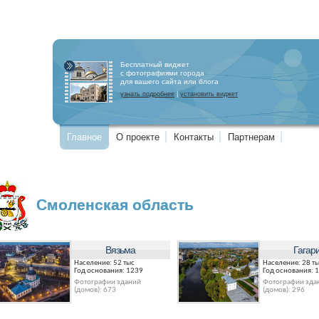
Бесплатный виджет
с фотографиями города
для вашего сайта или блога
узнать подробнее
|
установить виджет
Главное
О проекте
Контакты
Партнерам
Смоленская область
Вязьма
Гагар
Население: 52 тыс
Население: 28 т
Год основания: 1239
Год основания: 
Фотографии зданий
Фотографии зда
(домов): 673
(домов): 296