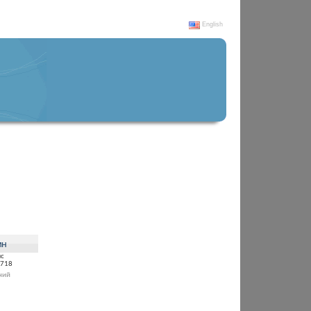
English
ин
ыс
1718
ний